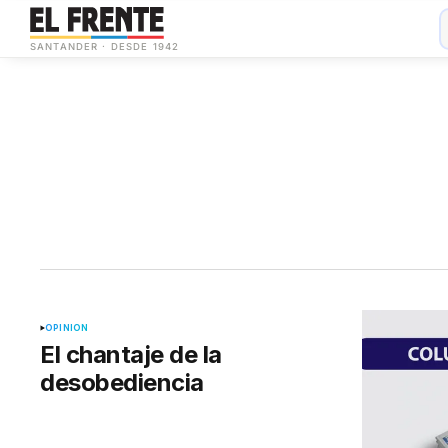
Jueves, 6 De Agosto De 2026
•
☀
Bucaramanga
Pico y placa
5 y 6
SANTANDER · DESDE 1942
Área Metro
Ac
▾
OPINIÓN
El chantaje de la
desobediencia