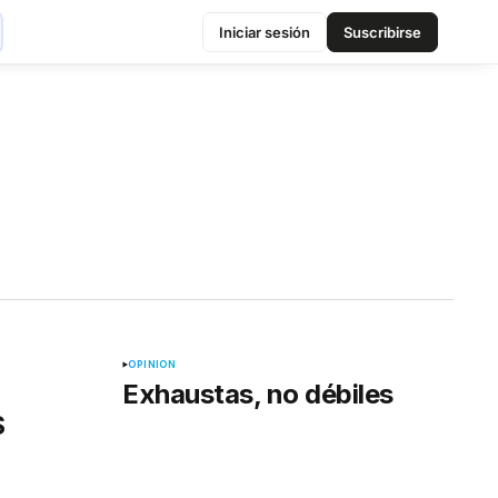
Edición impresa
•
Clasificados
•
Pauta
•
Iniciar sesión
Suscribirse
nión
Colombia
▾
▾
OPINIÓN
Exhaustas, no débiles
S