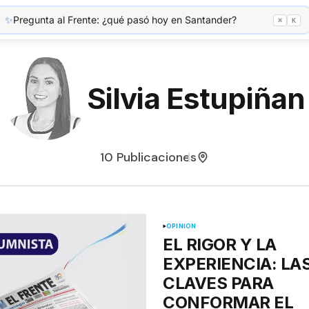
—
TRM
—
✨
Pregunta al Frente: ¿qué pasó hoy en Santander?
⌘
K
tualidad
Santander
Deportes
Cultura
Tecnología
Opi
▾
▾
▾
▾
Silvia Estupiñan
10 Publicaciones
OPINIÓN
EL RIGOR Y LA
EXPERIENCIA: LA
CLAVES PARA
CONFORMAR EL