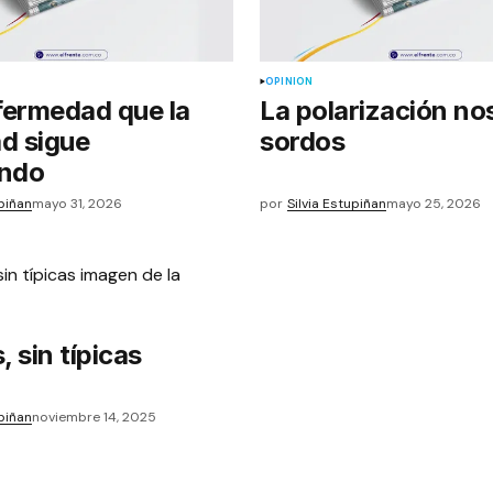
OPINIÓN
fermedad que la
La polarización no
d sigue
sordos
ando
upiñan
mayo 31, 2026
por
Silvia Estupiñan
mayo 25, 2026
, sin típicas
upiñan
noviembre 14, 2025