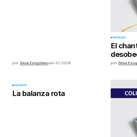
OPINIÓN
El chant
desobe
por
Silvia Estupiñan
julio 07, 2026
por
Silvia Est
OPINIÓN
La balanza rota