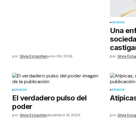
OPINIÓN
Una en
socieda
castig
por
Silvia Estupiñan
junio 06, 2026
por
Silvia Est
OPINIÓN
OPINIÓN
El verdadero pulso del
Atípicas
poder
por
Silvia Estupiñan
diciembre 19, 2025
por
Silvia Est