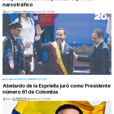
narcotráfico
por
Danilo Pérez
agosto 07, 2026
ÚLTIMA-HORA
COLOMBIA
POLÍTICA
Abelardo de la Espriella juró como Presidente
número 61 de Colombia
por
ELFRENTE
agosto 07, 2026