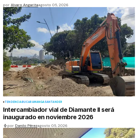
por
Alvaro Angarita
agosto 05, 2026
TENDENCIA
BUCARAMANGA
SANTANDER
Intercambiador vial de Diamante II será
inaugurado en noviembre 2026
por
Danilo Pérez
agosto 05, 2026