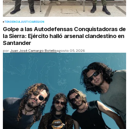
TENDENCIA
JUSTICIA
REGIÓN
Golpe a las Autodefensas Conquistadoras de
la Sierra: Ejército halló arsenal clandestino en
Santander
por
Juan José Camargo Botello
agosto 05, 2026