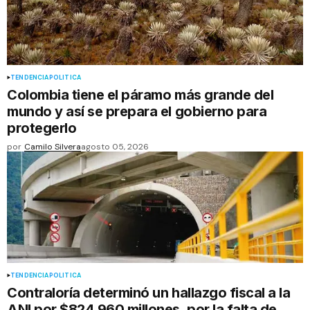
TENDENCIA
POLÍTICA
Colombia tiene el páramo más grande del
mundo y así se prepara el gobierno para
protegerlo
por
Camilo Silvera
agosto 05, 2026
TENDENCIA
POLÍTICA
Contraloría determinó un hallazgo fiscal a la
ANI por $824.960 millones, por la falta de