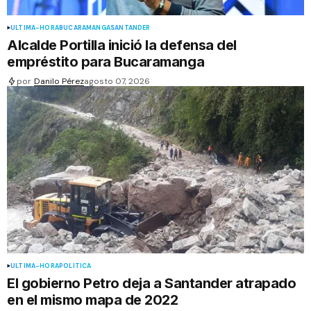
ÚLTIMA-HORA
BUCARAMANGA
SANTANDER
Alcalde Portilla inició la defensa del
empréstito para Bucaramanga
por
Danilo Pérez
agosto 07, 2026
ÚLTIMA-HORA
POLÍTICA
El gobierno Petro deja a Santander atrapado
en el mismo mapa de 2022