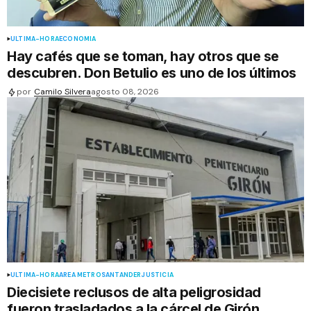
ÚLTIMA-HORA
ECONOMIA
Hay cafés que se toman, hay otros que se
descubren. Don Betulio es uno de los últimos
por
Camilo Silvera
agosto 08, 2026
ÚLTIMA-HORA
ÁREA METRO
SANTANDER
JUSTICIA
Diecisiete reclusos de alta peligrosidad
fueron trasladados a la cárcel de Girón