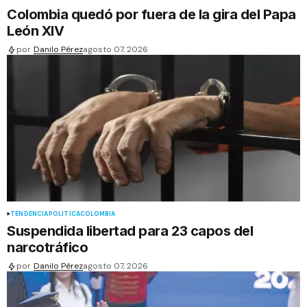
Colombia quedó por fuera de la gira del Papa
León XIV
por
Danilo Pérez
agosto 07, 2026
TENDENCIA
POLÍTICA
COLOMBIA
Suspendida libertad para 23 capos del
narcotráfico
por
Danilo Pérez
agosto 07, 2026