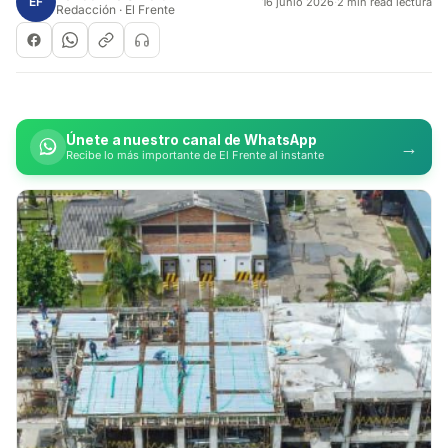
EF
16 junio 2026
·
2 min read lectura
Redacción · El Frente
Únete a nuestro canal de WhatsApp
→
Recibe lo más importante de El Frente al instante