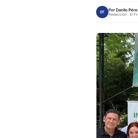
Por
Danilo Pére
EF
Redacción · El F