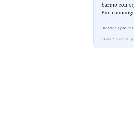
barrio con e
Bucaramanga
Generado a partir del
✨
Generado con IA · pu