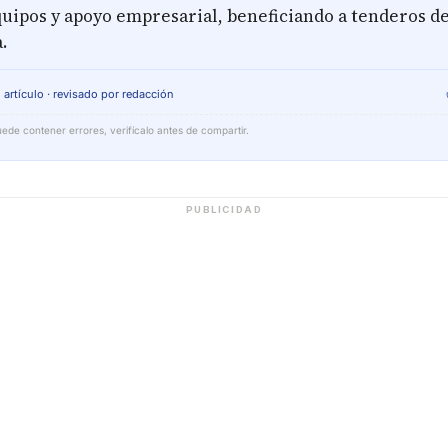
quipos y apoyo empresarial, beneficiando a tenderos d
.
 artículo · revisado por redacción
ede contener errores, verifícalo antes de compartir.
PUBLICIDAD