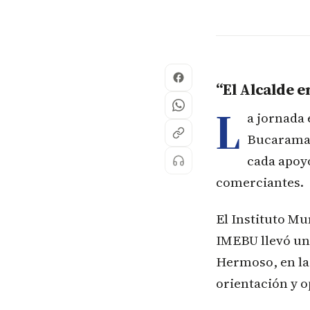
“El Alcalde e
L
a jornada
Bucaraman
cada apoyo
comerciantes.
El Instituto M
IMEBU llevó un
Hermoso, en la
orientación y o