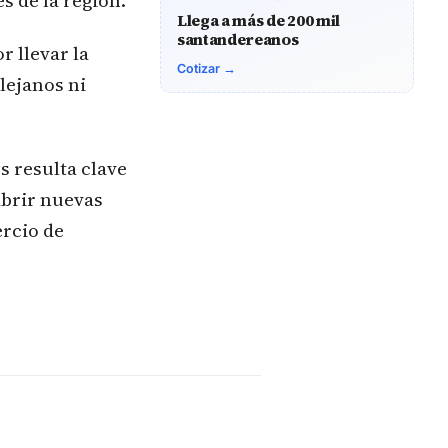
s de la región.
Llega a más de 200 mil
santandereanos
r llevar la
Cotizar →
lejanos ni
s resulta clave
abrir nuevas
ercio de