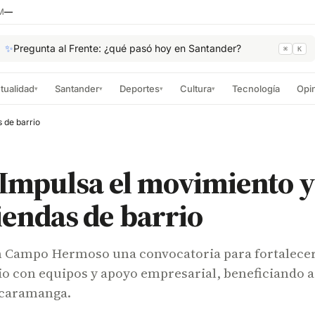
M
—
✨
Pregunta al Frente: ¿qué pasó hoy en Santander?
⌘
K
tualidad
Santander
Deportes
Cultura
Tecnología
Opi
▾
▾
▾
▾
 de barrio
Impulsa el movimiento y
tiendas de barrio
 Campo Hermoso una convocatoria para fortalece
io con equipos y apoyo empresarial, beneficiando a
ucaramanga.