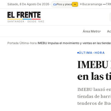
Sábado, 8 De Agosto De 2026
•
☀
Bucaramanga
—
TR
Pico y placa
—
SANTANDER · DESDE 1942
Área Metro
Ac
▾
Portada
/
Última-hora
/
IMEBU Impulsa el movimiento y ventas en las tiendas
ÚLTIMA-HORA
IMEBU 
en las 
IMEBU lanzó en
tiendas de barr
tenderos de B