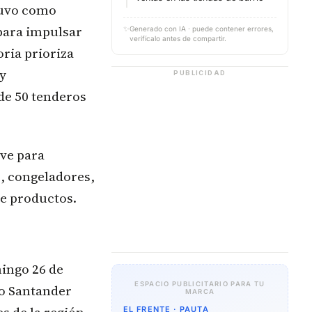
 tuvo como
para impulsar
✨
Generado con IA · puede contener errores,
verifícalo antes de compartir.
oria prioriza
 y
PUBLICIDAD
de 50 tenderos
ave para
s, congeladores,
de productos.
mingo 26 de
ESPACIO PUBLICITARIO PARA TU
co Santander
MARCA
EL FRENTE · PAUTA