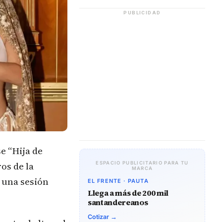
PUBLICIDAD
se “Hija de
os de la
ESPACIO PUBLICITARIO PARA TU
MARCA
 una sesión
EL FRENTE · PAUTA
Llega a más de 200 mil
santandereanos
Cotizar →