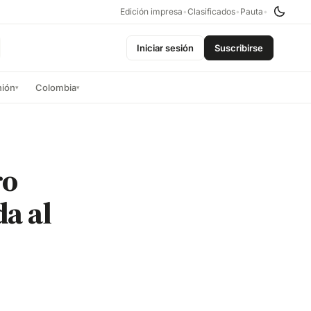
Edición impresa
•
Clasificados
•
Pauta
•
Iniciar sesión
Suscribirse
nión
Colombia
▾
▾
ro
a al