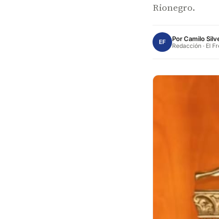
Rionegro.
Por
Camilo Silv
EF
Redacción · El F