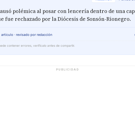
ausó polémica al posar con lencería dentro de una cap
ue fue rechazado por la Diócesis de Sonsón-Rionegro.
 artículo · revisado por redacción
ede contener errores, verifícalo antes de compartir.
PUBLICIDAD