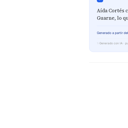
Aída Cortés c
Guarne, lo q
Generado a partir del
✨
Generado con IA · pu