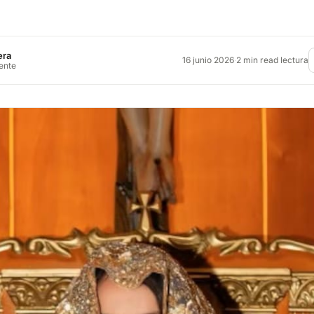
era
16 junio 2026
·
2 min read lectura
rente