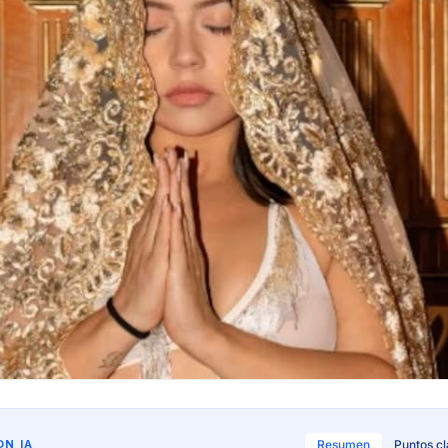
N IA
Resumen
Puntos c