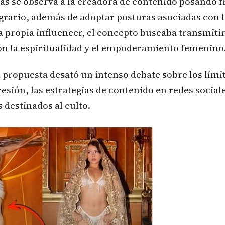
ías se observa a la creadora de contenido posando fre
sagrario, además de adoptar posturas asociadas con l
a propia influencer, el concepto buscaba transmiti
on la espiritualidad y el empoderamiento femenino
 propuesta desató un intenso debate sobre los límit
resión, las estrategias de contenido en redes sociale
s destinados al culto.