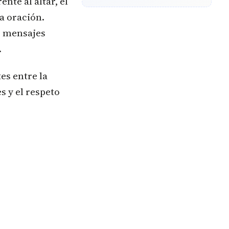
nte al altar, el
a oración.
r mensajes
.
es entre la
s y el respeto