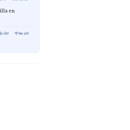
illa en
👍 Útil
👎 No útil