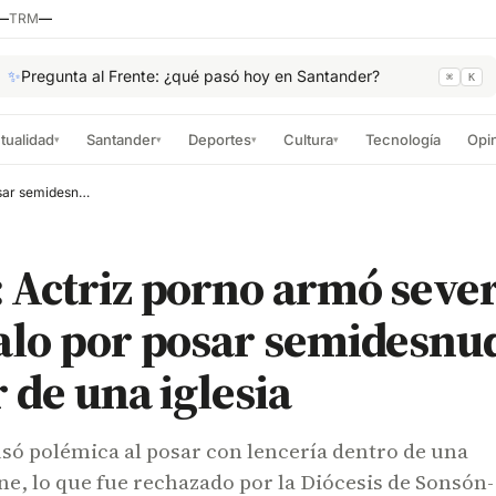
—
TRM
—
✨
Pregunta al Frente: ¿qué pasó hoy en Santander?
⌘
K
tualidad
Santander
Deportes
Cultura
Tecnología
Opi
▾
▾
▾
▾
FOTOS: Actriz porno armó severo escándalo por posar semidesnuda al interior de una iglesia
 Actriz porno armó seve
lo por posar semidesnud
r de una iglesia
só polémica al posar con lencería dentro de una
ne, lo que fue rechazado por la Diócesis de Sonsón-