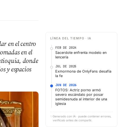
LÍNEA DEL TIEMPO · IA
ar en el centro
FEB DE 2024
 tomadas en el
Sacerdote enfrenta modelo en
lencería
ntioquia, donde
JUL DE 2025
os y espacios
Exmormona de OnlyFans desafía
la fe
JUN DE 2026
FOTOS: Actriz porno armó
severo escándalo por posar
semidesnuda al interior de una
iglesia
✨
Generado con IA · puede contener errores,
verifícalo antes de compartir.