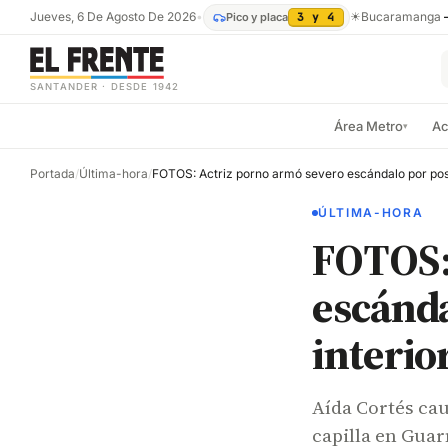
Jueves, 6 De Agosto De 2026
•
☀
Bucaramanga
Pico y placa
3 y 4
SANTANDER · DESDE 1942
Área Metro
Ac
▾
Portada
/
Última-hora
/
ÚLTIMA-HORA
FOTOS:
escánda
interio
Aída Cortés cau
capilla en Guar